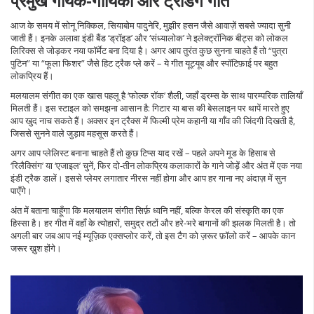
प्रमुख गायक‑गायिका और ट्रेंडिंग गीत
आज के समय में सोनू निक्किल, सियाबोम पादुनेरि, मुझीर हसन जैसे आवाज़ें सबसे ज्यादा सुनी
जाती हैं। इनके अलावा इंडी बैंड ‘ड्रॉइड’ और ‘संध्यालोक’ ने इलेक्ट्रॉनिक बीट्स को लोकल
लिरिक्स से जोड़कर नया फॉर्मेट बना दिया है। अगर आप तुरंत कुछ सुनना चाहते हैं तो “पुत्रा
पुटिन” या “फूला फिशर” जैसे हिट ट्रैक प्ले करें – ये गीत यूट्यूब और स्पॉटिफ़ाई पर बहुत
लोकप्रिय हैं।
मलयालम संगीत का एक खास पहलू है ‘फोल्क रॉक’ शैली, जहाँ ड्रम्स के साथ पारम्परिक तालियाँ
मिलती हैं। इस स्टाइल को समझना आसान है: गिटार या बास की बेसलाइन पर थापें मारते हुए
आप खुद नाच सकते हैं। अक्सर इन ट्रैक्स में फिल्मी प्रेम कहानी या गाँव की जिंदगी दिखती है,
जिससे सुनने वाले जुड़ाव महसूस करते हैं।
अगर आप प्लेलिस्ट बनाना चाहते हैं तो कुछ टिप्स याद रखें – पहले अपने मूड के हिसाब से
‘रिलैक्सिंग’ या ‘एजाइल’ चुनें, फिर दो‑तीन लोकप्रिय कलाकारों के गाने जोड़ें और अंत में एक नया
इंडी ट्रैक डालें। इससे प्लेयर लगातार नीरस नहीं होगा और आप हर गाना नए अंदाज़ में सुन
पाएँगे।
अंत में बताना चाहूँगा कि मलयालम संगीत सिर्फ़ ध्वनि नहीं, बल्कि केरल की संस्कृति का एक
हिस्सा है। हर गीत में वहाँ के त्योहारों, समुद्र तटों और हरे‑भरे बागानों की झलक मिलती है। तो
अगली बार जब आप नई म्यूज़िक एक्सप्लोर करें, तो इस टैग को ज़रूर फ़ॉलो करें – आपके कान
जरूर ख़ुश होंगे।