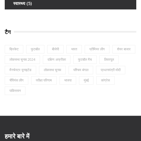
स्वास्थ्य
(5)
टैग
क्रिकेट
फुटबॉल
बीजेपी
भारत
प्रीमियर लीग
शेयर बाजार
लोकसभा चुनाव 2024
दक्षिण अफ्रीका
फुटबॉल मैच
लिवरपूल
मैनचेस्टर यूनाइटेड
लोकसभा चुनाव
पश्चिम बंगाल
प्रधानमंत्री मोदी
चैंपियंस लीग
परीक्षा परिणाम
भाजपा
मुंबई
कांग्रेस
पाकिस्तान
हमारे बारे में