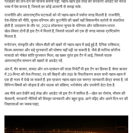
ग्राहकों को लेन‑देन की योजना बनानी पड़ी. नहाय‑खाय इस तरह की सरकारी अपडेट को सरल
भाषा में पेश करता है, जिससे हर कोई आसानी से समझ सके.
राजनीति और अंतरराष्ट्रीय घटनाओं को भी नहाय‑खाय में पर्याप्त जगह मिलती है.
राजनीति
,
देश‑विदेश की नीति, चुनाव‑परिणाम और कूटनीति की खबरें
यहाँ विश्वसनीय स्रोतों से संकलित
होती हैं. उदाहरण के तौर पर, 2024 लोकसभा चुनाव के परिणाम और पाकिस्तान‑भारत
खेल‑विवाद दोनों ही इस टैग में मिलते हैं, जिससे पाठकों को एक ही जगह व्यापक द्रष्टिकोण
मिलता है.
मनोरंजन, संस्कृति और जीवन‑शैली की खबरें भी नहाय‑खाय में छाई हुई हैं. दैनिक राशिफल,
फिल्म‑समाचार और बड़े पुरस्कारों की घोषणा यहाँ पढ़ी जा सकती है. जैसे ही मारिया कोरीना
माचाडो को नोबेल शांति पुरस्कार मिला, वह खबर तुरंत इस टैग में आई, जिससे पाठक
अंतरराष्ट्रीय सम्मान की खबरों से अपडेट रहें.
अंत में, शेर बाजार, वायदा और धन‑प्रबंधन की ताज़ा रिपोर्टें भी इस टैग का हिस्सा हैं. शेयर बाजार
में 20‑मिनट की तेज‑गिरावट, FII की बिक्री और RBI के स्थिरीकरण कदम सभी नहाय‑खाय में
एक ही नजर में देखे जा सकते हैं. इस प्रकार नहाय‑खाय एक समग्र जानकारी‑केंद्र बनता है, जो
विभिन्न विषयों को जोड़ता है और पाठक को संक्षिप्त, भरोसेमंद और उपयोगी डेटा देता है.
अब नीचे आप देखेंगे कई लेख और अपडेट जो इस टैग में शामिल हैं—खेल का रोमांच, मौसम की
चेतावनी, सरकारी नीतियों की विस्तृत जानकारी और बहुत कुछ. आगे पढ़िए और अपने दिन‑भर की
जिज्ञासाओं का जवाब पाइए.