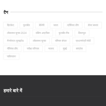
टैग
क्रिकेट
फुटबॉल
बीजेपी
भारत
प्रीमियर लीग
शेयर बाजार
लोकसभा चुनाव 2024
दक्षिण अफ्रीका
फुटबॉल मैच
लिवरपूल
मैनचेस्टर यूनाइटेड
लोकसभा चुनाव
पश्चिम बंगाल
प्रधानमंत्री मोदी
चैंपियंस लीग
परीक्षा परिणाम
भाजपा
मुंबई
कांग्रेस
पाकिस्तान
हमारे बारे में