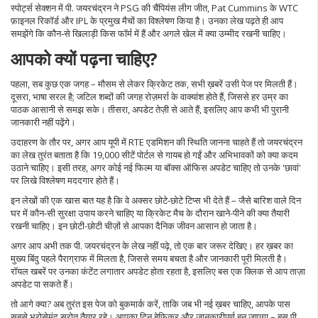
स्पोर्ट्स सेक्शन में पी. जयरचंद्रन ने PSG की चैंपियंस लीग जीत, Pat Cummins के WTC
फ़ाइनल रिकॉर्ड और IPL के प्रमुख मैचों का विश्लेषण किया है। उनका लेख पढ़ते ही आप
समझेंगे कि कौन‑से खिलाड़ी किस फॉर्म में हैं और अगले खेल में क्या उम्मीद रखनी चाहिए।
आपको क्यों पढ़ना चाहिए?
पहला, सब कुछ एक जगह – मौसम से लेकर क्रिकेट तक, सभी ख़बरें उसी पेज पर मिलती हैं।
दूसरा, भाषा सरल है; जटिल शब्दों की जगह रोज़मर्रा के वाक्यांश होते हैं, जिससे हर उम्र का
पाठक आसानी से समझ सके। तीसरा, अपडेट तेज़ी से आते हैं, इसलिए आप कभी भी पुरानी
जानकारी नहीं पढ़ेंगे।
उदाहरण के तौर पर, अगर आप यूपी में RTE एडमिशन की स्थिति जानना चाहते हैं तो जयरचंद्रन
का लेख तुरंत बताता है कि 19,000 सीटें पोर्टल से गायब हो गईं और अभिभावकों को क्या कदम
उठाने चाहिए। इसी तरह, अगर कोई नई फिल्म या बॉक्स ऑफिस अपडेट चाहिए तो उनके 'छावां'
पर लिखे विश्लेषण मददगार होते हैं।
इन लेखों की एक खास बात यह है कि वे अक्सर छोटे‑छोटे टिप्स भी देते हैं – जैसे बारिश वाले दिन
घर में कौन‑सी सुरक्षा उपाय करने चाहिए या क्रिकेट मैच के दौरान खाने-पीने की क्या तैयारी
रखनी चाहिए। इन छोटी-छोटी चीज़ों से आपका दैनिक जीवन आसान हो जाता है।
अगर आप अभी तक पी. जयरचंद्रन के लेख नहीं पढ़े, तो एक बार जरूर देखिए। हर ख़बर का
मुख्य बिंदु पहले पैराग्राफ में मिलता है, जिससे समय बचता है और जानकारी पूरी मिलती है।
रॉयल खबरें पर उनका कंटेंट लगातार अपडेट होता रहता है, इसलिए बस एक क्लिक से आप ताज़ा
अपडेट पा सकते हैं।
तो आगे क्या? अब तुरंत इस पेज को बुकमार्क करें, ताकि जब भी नई ख़बर चाहिए, आपके पास
सबसे भरोसेमंद स्रोत तैयार रहे। आपका दिन बेफ़िक्र और जानकारीपूर्ण बन जाएगा – बस पी.