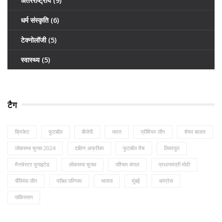
अंतरराष्ट्रीय
(9)
धर्म संस्कृति
(6)
टेक्नोलॉजी
(5)
स्वास्थ्य
(5)
टैग
क्रिकेट
फुटबॉल
बीजेपी
भारत
प्रीमियर लीग
शेयर बाजार
लोकसभा चुनाव 2024
दक्षिण अफ्रीका
फुटबॉल मैच
लिवरपूल
मैनचेस्टर यूनाइटेड
लोकसभा चुनाव
पश्चिम बंगाल
प्रधानमंत्री मोदी
चैंपियंस लीग
परीक्षा परिणाम
भाजपा
मुंबई
कांग्रेस
पाकिस्तान