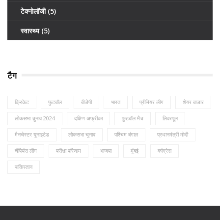
टेक्नोलॉजी
(5)
स्वास्थ्य
(5)
टैग
क्रिकेट
फुटबॉल
बीजेपी
भारत
प्रीमियर लीग
शेयर बाजार
लोकसभा चुनाव 2024
दक्षिण अफ्रीका
फुटबॉल मैच
लिवरपूल
मैनचेस्टर यूनाइटेड
लोकसभा चुनाव
पश्चिम बंगाल
प्रधानमंत्री मोदी
चैंपियंस लीग
परीक्षा परिणाम
भाजपा
मुंबई
कांग्रेस
पाकिस्तान