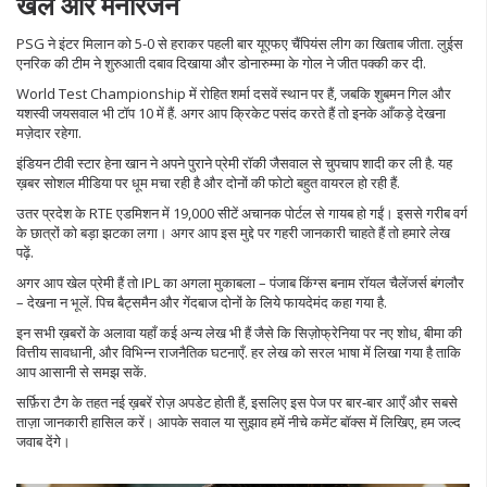
खेल और मनोरंजन
PSG ने इंटर मिलान को 5-0 से हराकर पहली बार यूएफए चैंपियंस लीग का खिताब जीता. लुईस
एनरिक की टीम ने शुरुआती दबाव दिखाया और डोनारुम्मा के गोल ने जीत पक्की कर दी.
World Test Championship में रोहित शर्मा दसवें स्थान पर हैं, जबकि शुबमन गिल और
यशस्वी जयसवाल भी टॉप 10 में हैं. अगर आप क्रिकेट पसंद करते हैं तो इनके आँकड़े देखना
मज़ेदार रहेगा.
इंडियन टीवी स्टार हेना खान ने अपने पुराने प्रेमी रॉकी जैसवाल से चुपचाप शादी कर ली है. यह
ख़बर सोशल मीडिया पर धूम मचा रही है और दोनों की फोटो बहुत वायरल हो रही हैं.
उतर प्रदेश के RTE एडमिशन में 19,000 सीटें अचानक पोर्टल से गायब हो गईं। इससे गरीब वर्ग
के छात्रों को बड़ा झटका लगा। अगर आप इस मुद्दे पर गहरी जानकारी चाहते हैं तो हमारे लेख
पढ़ें.
अगर आप खेल प्रेमी हैं तो IPL का अगला मुकाबला – पंजाब किंग्स बनाम रॉयल चैलेंजर्स बंगलौर
– देखना न भूलें. पिच बैट्समैन और गेंदबाज दोनों के लिये फायदेमंद कहा गया है.
इन सभी ख़बरों के अलावा यहाँ कई अन्य लेख भी हैं जैसे कि सिज़ोफ्रेनिया पर नए शोध, बीमा की
वित्तीय सावधानी, और विभिन्न राजनैतिक घटनाएँ. हर लेख को सरल भाषा में लिखा गया है ताकि
आप आसानी से समझ सकें.
सर्फ़िरा टैग के तहत नई ख़बरें रोज़ अपडेट होती हैं, इसलिए इस पेज पर बार‑बार आएँ और सबसे
ताज़ा जानकारी हासिल करें। आपके सवाल या सुझाव हमें नीचे कमेंट बॉक्स में लिखिए, हम जल्द
जवाब देंगे।