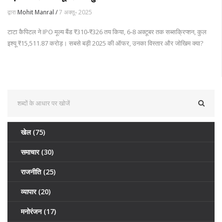
द्वारा
Mohit Manral /
7 अक्तू॰ 2025
टाटा कैपिटल ने IPO मूल्य बैंड ₹310‑₹326 तय किया, 6‑8 अक्टूबर तक सब्सक्रिप्शन, कुल
इश्यू ₹15,511.87 करोड़। सबसे बड़ी 2025 की ऑफर, उनका विस्तार और जोखिम क्या?
खेल
(75)
समाचार
(30)
राजनीति
(25)
व्यापार
(20)
मनोरंजन
(17)