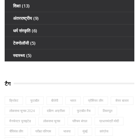
शिक्षा
(13)
अंतरराष्ट्रीय
(9)
धर्म संस्कृति
(6)
टेक्नोलॉजी
(5)
स्वास्थ्य
(5)
टैग
क्रिकेट
फुटबॉल
बीजेपी
भारत
प्रीमियर लीग
शेयर बाजार
लोकसभा चुनाव 2024
दक्षिण अफ्रीका
फुटबॉल मैच
लिवरपूल
मैनचेस्टर यूनाइटेड
लोकसभा चुनाव
पश्चिम बंगाल
प्रधानमंत्री मोदी
चैंपियंस लीग
परीक्षा परिणाम
भाजपा
मुंबई
कांग्रेस