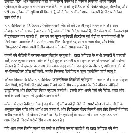
इक्विटी, ऋण, और हाइब्रिड फंडों का मिश्रण उपलब्ध है, जिससे निवेशक अपने जोखिम
प्रोफ़ाइल के अनुसार चयन कर सकते हैं। साथ ही,
क्रेडिट कार्ड
,
रिवॉर्ड पॉइंट्स, कैशबैक, और
फ़्री एयर ट्रैवल
की सुविधा भी मिलती है, जो दैनिक खर्चों को आसान बनाती है और अतिरिक्त
लाभ देती है।
टाटा कैपिटल का डिजिटल एप्लिकेशन सभी सेवाओं को एक ही स्क्रीन पर लाता है। आप
मोबाइल पर लोन अप्लाई कर सकते हैं, जमा की स्थिति देख सकते हैं, और फंड्स को रियल‑टाइम
में ट्रांसफ़र कर सकते हैं। इस ऐप का
यूज़र‑फ्रेंडली इंटरफ़ेस
नई पीढ़ी के उपयोगकर्ताओं के
लिये खासा आकर्षक है। ऐप में उपलब्ध EMI कैल्कुलेटर, लोन योग्यता चेक, और निवेश
सिम्युलेटर से आप अपनी वित्तीय योजना को जल्दी समझ सकते हैं।
कंपनी की नीतियों में
ग्राहक‑पहला
सिद्धांत प्रमुख है। टाटा कैपिटल के सभी उत्पादों में पारदर्शी
शर्तें, स्पष्ट शुल्क संरचना, और कोई छुपे हुए कोस्ट नहीं होते। इस कारण से ग्राहकों को भरोसा
मिलता है कि वे ज़रूरत के समय ठीक‑ठाक मदद पाएंगे। उदाहरण के तौर पर, व्यक्तिगत लोन में
नो‑डिस्क्लोज़र फ़ीस
नहीं होती, जबकि फिक्स्ड डिपॉजिट में शून्य प्रोसेसिंग चार्ज लागू है।
कौशल विकास के लिए टाटा कैपिटल
फ़ाइनेंशियल लिटरेसी प्रोग्राम
भी चलाता है। ये कार्यक्रम
विद्यार्थियों, गृहिणियों और छोटे व्यापारी वर्ग को वित्तीय समझ बढ़ाने के लिये वेबिनार, वीडियो
ट्यूटोरियल और इंटरैक्टिव क्विज़ प्रदान करते हैं। इससे लोग अपने पैसों को निवेश, बचत और
खर्च के सही मिश्रण से प्रबंधित कर पाते हैं।
वर्तमान में टाटा कैपिटल ने कई नई योजनाएँ लॉन्च की हैं, जैसे कि
स्मार्ट लोन
जो जीवनशैली के
अनुसार लोन राशि और अवधि तय करता है, और
डिज़िटल गोल्ड
जिसमें आप छोटे किस्तों में गोल्ड
खरीद सकते हैं। ये योजनाएँ तकनीक-ड्रिवेन एपीआई के माध्यम से रीयल‑टाइम डेटा पर
आधारित हैं, जिससे प्रोसेसिंग समय घटता है।
यदि आप अपने वित्तीय लक्ष्यों को तेज़ी से हासिल करना चाहते हैं, तो टाटा कैपिटल की सेवा