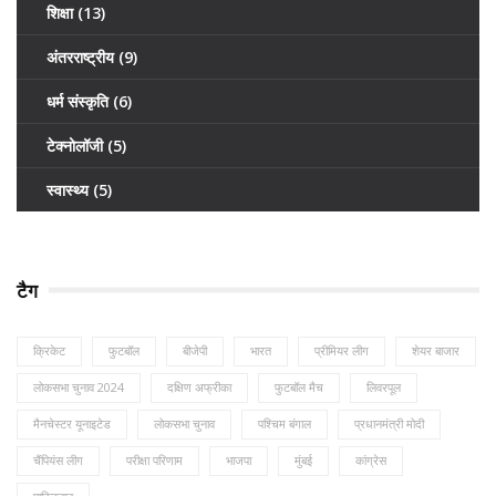
शिक्षा
(13)
अंतरराष्ट्रीय
(9)
धर्म संस्कृति
(6)
टेक्नोलॉजी
(5)
स्वास्थ्य
(5)
टैग
क्रिकेट
फुटबॉल
बीजेपी
भारत
प्रीमियर लीग
शेयर बाजार
लोकसभा चुनाव 2024
दक्षिण अफ्रीका
फुटबॉल मैच
लिवरपूल
मैनचेस्टर यूनाइटेड
लोकसभा चुनाव
पश्चिम बंगाल
प्रधानमंत्री मोदी
चैंपियंस लीग
परीक्षा परिणाम
भाजपा
मुंबई
कांग्रेस