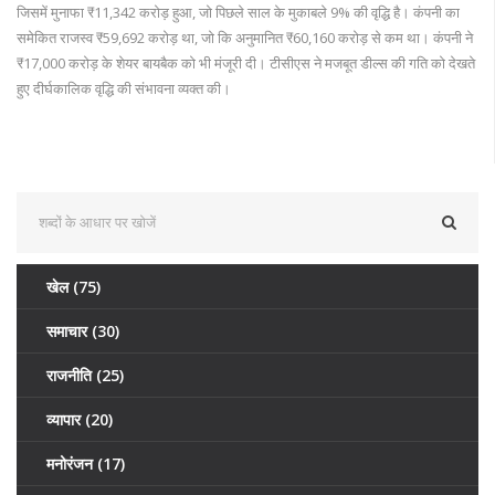
जिसमें मुनाफा ₹11,342 करोड़ हुआ, जो पिछले साल के मुकाबले 9% की वृद्धि है। कंपनी का
समेकित राजस्व ₹59,692 करोड़ था, जो कि अनुमानित ₹60,160 करोड़ से कम था। कंपनी ने
₹17,000 करोड़ के शेयर बायबैक को भी मंजूरी दी। टीसीएस ने मजबूत डील्स की गति को देखते
हुए दीर्घकालिक वृद्धि की संभावना व्यक्त की।
खेल
(75)
समाचार
(30)
राजनीति
(25)
व्यापार
(20)
मनोरंजन
(17)