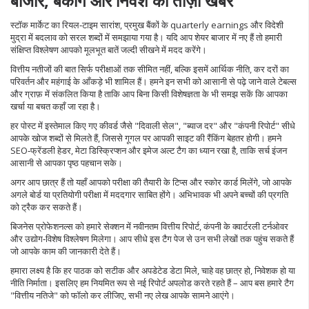
बाजार, बैंकींग और निवेश की ताज़ा खबरें
स्टॉक मार्केट का रियल‑टाइम सारांश, प्रमुख बैंकों के quarterly earnings और विदेशी
मुद्रा में बदलाव को सरल शब्दों में समझाया गया है। यदि आप शेयर बाजार में नए हैं तो हमारी
संक्षिप्त विश्लेषण आपको मूलभूत बातें जल्दी सीखने में मदद करेंगे।
वित्तीय नतीजों की बात सिर्फ परीक्षाओं तक सीमित नहीं, बल्कि इसमें आर्थिक नीति, कर दरों का
परिवर्तन और महंगाई के आँकड़े भी शामिल हैं। हमने इन सभी को आसानी से पढ़े जाने वाले टेबल्स
और ग्राफ़ में संकलित किया है ताकि आप बिना किसी विशेषज्ञता के भी समझ सकें कि आपका
खर्चा या बचत कहाँ जा रहा है।
हर पोस्ट में इस्तेमाल किए गए कीवर्ड जैसे "दिवाली सेल", "ब्याज दर" और "कंपनी रिपोर्ट" सीधे
आपके खोज शब्दों से मिलते हैं, जिससे गूगल पर आपकी साइट की रैंकिंग बेहतर होगी। हमने
SEO‑फ्रेंडली हेडर, मेटा डिस्क्रिप्शन और इमेज अल्ट टैग का ध्यान रखा है, ताकि सर्च इंजन
आसानी से आपका पृष्ठ पहचान सके।
अगर आप छात्र हैं तो यहाँ आपको परीक्षा की तैयारी के टिप्स और स्कोर कार्ड मिलेंगे, जो आपके
अगले बोर्ड या प्रतियोगी परीक्षा में मददगार साबित होंगे। अभिभावक भी अपने बच्चों की प्रगति
को ट्रैक कर सकते हैं।
बिजनेस प्रोफेशनल्स को हमारे सेक्शन में नवीनतम वित्तीय रिपोर्ट, कंपनी के क्वार्टरली टर्नओवर
और उद्योग‑विशेष विश्लेषण मिलेगा। आप सीधे इस टैग पेज से उन सभी लेखों तक पहुंच सकते हैं
जो आपके काम की जानकारी देते हैं।
हमारा लक्ष्य है कि हर पाठक को सटीक और अपडेटेड डेटा मिले, चाहे वह छात्र हो, निवेशक हो या
नीति निर्माता। इसलिए हम नियमित रूप से नई रिपोर्ट अपलोड करते रहते हैं – आप बस हमारे टैग
"वित्तीय नतिजे" को फॉलो कर लीजिए, सभी नए लेख आपके सामने आएंगे।