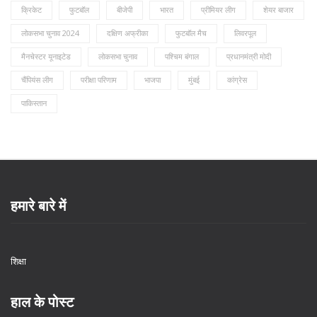
क्रिकेट
फुटबॉल
बीजेपी
भारत
प्रीमियर लीग
शेयर बाजार
लोकसभा चुनाव 2024
दक्षिण अफ्रीका
फुटबॉल मैच
लिवरपूल
मैनचेस्टर यूनाइटेड
लोकसभा चुनाव
पश्चिम बंगाल
प्रधानमंत्री मोदी
चैंपियंस लीग
परीक्षा परिणाम
भाजपा
मुंबई
कांग्रेस
पाकिस्तान
हमारे बारे में
शिक्षा
हाल के पोस्ट