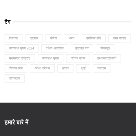
टैग
क्रिकेट
फुटबॉल
बीजेपी
भारत
प्रीमियर लीग
शेयर बाजार
लोकसभा चुनाव 2024
दक्षिण अफ्रीका
फुटबॉल मैच
लिवरपूल
मैनचेस्टर यूनाइटेड
लोकसभा चुनाव
पश्चिम बंगाल
प्रधानमंत्री मोदी
चैंपियंस लीग
परीक्षा परिणाम
भाजपा
मुंबई
कांग्रेस
पाकिस्तान
हमारे बारे में