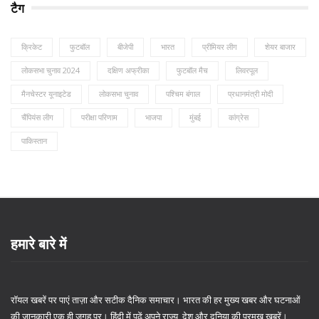
टैग
क्रिकेट
फुटबॉल
बीजेपी
भारत
प्रीमियर लीग
शेयर बाजार
लोकसभा चुनाव 2024
दक्षिण अफ्रीका
फुटबॉल मैच
लिवरपूल
मैनचेस्टर यूनाइटेड
लोकसभा चुनाव
पश्चिम बंगाल
प्रधानमंत्री मोदी
चैंपियंस लीग
परीक्षा परिणाम
भाजपा
मुंबई
कांग्रेस
पाकिस्तान
हमारे बारे में
रॉयल खबरें पर पाएं ताज़ा और सटीक दैनिक समाचार। भारत की हर मुख्य खबर और घटनाओं
की जानकारी एक ही जगह पर। हिंदी में पढ़ें अपने राज्य, देश और दुनिया की प्रमुख ख़बरें।