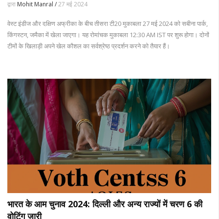
द्वारा
Mohit Manral /
27 मई 2024
वेस्ट इंडीज और दक्षिण अफ्रीका के बीच तीसरा टी20 मुकाबला 27 मई 2024 को सबीना पार्क,
किंगस्टन, जमैका में खेला जाएगा। यह रोमांचक मुकाबला 12:30 AM IST पर शुरू होगा। दोनों
टीमों के खिलाड़ी अपने खेल कौशल का सर्वश्रेष्ठ प्रदर्शन करने को तैयार हैं।
भारत के आम चुनाव 2024: दिल्ली और अन्य राज्यों में चरण 6 की
वोटिंग जारी