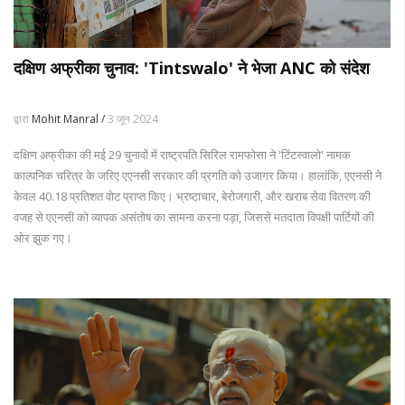
दक्षिण अफ्रीका चुनाव: 'Tintswalo' ने भेजा ANC को संदेश
द्वारा
Mohit Manral /
3 जून 2024
दक्षिण अफ्रीका की मई 29 चुनावों में राष्ट्रपति सिरिल रामफोसा ने 'टिंटस्वालो' नामक
काल्पनिक चरित्र के जरिए एएनसी सरकार की प्रगति को उजागर किया। हालांकि, एएनसी ने
केवल 40.18 प्रतिशत वोट प्राप्त किए। भ्रष्टाचार, बेरोजगारी, और खराब सेवा वितरण की
वजह से एएनसी को व्यापक असंतोष का सामना करना पड़ा, जिससे मतदाता विपक्षी पार्टियों की
ओर झुक गए।