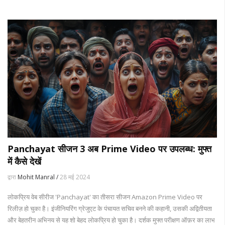
Panchayat सीजन 3 अब Prime Video पर उपलब्ध: मुफ्त
में कैसे देखें
द्वारा
Mohit Manral /
28 मई 2024
लोकप्रिय वेब सीरीज 'Panchayat' का तीसरा सीजन Amazon Prime Video पर
रिलीज़ हो चुका है। इंजीनियरिंग ग्रेजुएट के पंचायत सचिव बनने की कहानी, उसकी अद्वितीयता
और बेहतरीन अभिनय से यह शो बेहद लोकप्रिय हो चुका है। दर्शक मुफ्त परीक्षण ऑफ़र का लाभ