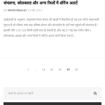
संभावना, कोलकाता और अन्य जिलों में ऑरेंज अलर्ट
द्वारा
Mohit Manral /
24 मई 2024
आईएमडी के अनुसार, चक्रवात रेमल बंगाल की खाड़ी में विकसित हो रहा एक गंभीर चक्रवाती
तूफान है जो रविवार शाम तक पश्चिम बंगाल और बांग्लादेश के तटों तक पहुंचने की संभावना है।
इसकी गति 110-120 किमी प्रति घंटा हो सकती है, और यह 27 मई तक गंभीर रहेगा।
कोलकाता, हावड़ा और अन्य जिलों में ऑरेंज अलर्ट जारी किया गया है।
1
…
14
15
16
17
18