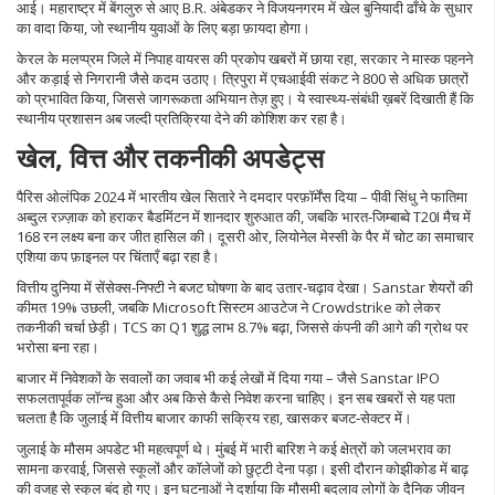
आई। महाराष्ट्र में बेंगलुरु से आए B.R. अंबेडकर ने विजयनगरम में खेल बुनियादी ढाँचे के सुधार
का वादा किया, जो स्थानीय युवाओं के लिए बड़ा फ़ायदा होगा।
केरल के मलप्प्रम जिले में निपाह वायरस की प्रकोप खबरों में छाया रहा, सरकार ने मास्क पहनने
और कड़ाई से निगरानी जैसे कदम उठाए। त्रिपुरा में एचआईवी संकट ने 800 से अधिक छात्रों
को प्रभावित किया, जिससे जागरूकता अभियान तेज़ हुए। ये स्वास्थ्य‑संबंधी ख़बरें दिखाती हैं कि
स्थानीय प्रशासन अब जल्दी प्रतिक्रिया देने की कोशिश कर रहा है।
खेल, वित्त और तकनीकी अपडेट्स
पैरिस ओलंपिक 2024 में भारतीय खेल सितारे ने दमदार परफ़ॉर्मेंस दिया – पीवी सिंधु ने फातिमा
अब्दुल रज़्ज़ाक को हराकर बैडमिंटन में शानदार शुरुआत की, जबकि भारत‑जिम्बाब्वे T20I मैच में
168 रन लक्ष्य बना कर जीत हासिल की। दूसरी ओर, लियोनेल मेस्सी के पैर में चोट का समाचार
एशिया कप फ़ाइनल पर चिंताएँ बढ़ा रहा है।
वित्तीय दुनिया में सेंसेक्स‑निफ्टी ने बजट घोषणा के बाद उतार‑चढ़ाव देखा। Sanstar शेयरों की
कीमत 19% उछली, जबकि Microsoft सिस्टम आउटेज ने Crowdstrike को लेकर
तकनीकी चर्चा छेड़ी। TCS का Q1 शुद्ध लाभ 8.7% बढ़ा, जिससे कंपनी की आगे की ग्रोथ पर
भरोसा बना रहा।
बाजार में निवेशकों के सवालों का जवाब भी कई लेखों में दिया गया – जैसे Sanstar IPO
सफलतापूर्वक लॉन्च हुआ और अब किसे कैसे निवेश करना चाहिए। इन सब खबरों से यह पता
चलता है कि जुलाई में वित्तीय बाजार काफी सक्रिय रहा, खासकर बजट‑सेक्टर में।
जुलाई के मौसम अपडेट भी महत्वपूर्ण थे। मुंबई में भारी बारिश ने कई क्षेत्रों को जलभराव का
सामना करवाई, जिससे स्कूलों और कॉलेजों को छुट्टी देना पड़ा। इसी दौरान कोझीकोड में बाढ़
की वजह से स्कूल बंद हो गए। इन घटनाओं ने दर्शाया कि मौसमी बदलाव लोगों के दैनिक जीवन