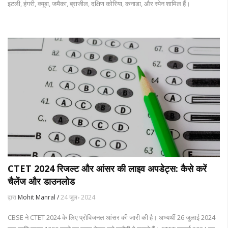
इटली, हंगरी, क्यूबा, जमैका, ब्राजील, दक्षिण कोरिया, कनाडा, और स्पेन शामिल हैं।
CTET 2024 रिजल्ट और आंसर की लाइव अपडेट्स: कैसे करें
चैलेंज और डाउनलोड
द्वारा
Mohit Manral /
24 जुल॰ 2024
CBSE ने CTET 2024 के लिए प्रोविजनल आंसर की जारी की है। अभ्यर्थी 26 जुलाई 2024