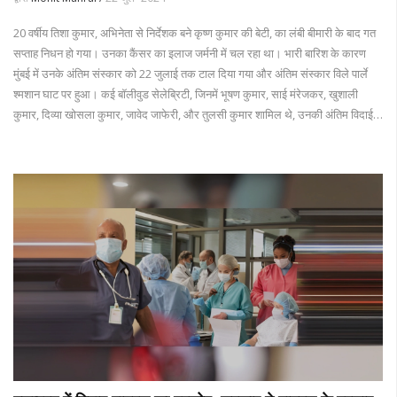
20 वर्षीय तिशा कुमार, अभिनेता से निर्देशक बने कृष्ण कुमार की बेटी, का लंबी बीमारी के बाद गत
सप्ताह निधन हो गया। उनका कैंसर का इलाज जर्मनी में चल रहा था। भारी बारिश के कारण
मुंबई में उनके अंतिम संस्कार को 22 जुलाई तक टाल दिया गया और अंतिम संस्कार विले पार्ले
श्मशान घाट पर हुआ। कई बॉलीवुड सेलेब्रिटी, जिनमें भूषण कुमार, साई मंरेजकर, खुशाली
कुमार, दिव्या खोसला कुमार, जावेद जाफेरी, और तुलसी कुमार शामिल थे, उनकी अंतिम विदाई
देने पहुँचे। तिशा कुमार प्रोड्यूसर भूषण कुमार, गायिका तुलसी कुमार और अभिनेत्री खुशाली
कुमार की पहली चचेरी बहन थीं। प्रार्थना सभा का आयोजन 22 जुलाई को शाम 4 बजे रूबी
बॉलरूम, होटल सहारा स्टार में किया जाएगा।