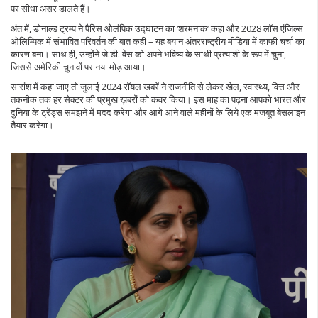
पर सीधा असर डालते हैं।
अंत में, डोनाल्ड ट्रम्प ने पैरिस ओलंपिक उद्घाटन का ‘शरमनाक’ कहा और 2028 लॉस एंजिल्स
ओलिम्पिक में संभावित परिवर्तन की बात कही – यह बयान अंतरराष्ट्रीय मीडिया में काफी चर्चा का
कारण बना। साथ ही, उन्होंने जे.डी. वेंस को अपने भविष्य के साथी प्रत्याशी के रूप में चुना,
जिससे अमेरिकी चुनावों पर नया मोड़ आया।
सारांश में कहा जाए तो जुलाई 2024 रॉयल खबरें ने राजनीति से लेकर खेल, स्वास्थ्य, वित्त और
तकनीक तक हर सेक्टर की प्रमुख ख़बरों को कवर किया। इस माह का पढ़ना आपको भारत और
दुनिया के ट्रेंड्स समझने में मदद करेगा और आगे आने वाले महीनों के लिये एक मजबूत बेसलाइन
तैयार करेगा।