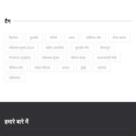
टैग
क्रिकेट
फुटबॉल
बीजेपी
भारत
प्रीमियर लीग
शेयर बाजार
लोकसभा चुनाव 2024
दक्षिण अफ्रीका
फुटबॉल मैच
लिवरपूल
मैनचेस्टर यूनाइटेड
लोकसभा चुनाव
पश्चिम बंगाल
प्रधानमंत्री मोदी
चैंपियंस लीग
परीक्षा परिणाम
भाजपा
मुंबई
कांग्रेस
पाकिस्तान
हमारे बारे में