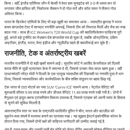
किया। वहीँ, इंग्लैंड प्रीमियर लीग में चेल्सी ने वेस्ट हाम यूनाइटेड को 3‑0 से ध्वस्त कर दो
लगातार जीत हासिल की; निकोलस जैक्सन ने दो गोल मारें और कॉल पामर ने तीसरा गोल
असिस्ट किया।
भारत के क्रिकेट प्रेमियों के लिए भी बड़ा ख़ुशी का समाचार आया – जसप्रीत बुमराह ने भारत
बनाम बांग्लादेश टेस्ट में शानदार रणनीति अपनाई, जिससे टीम को स्थिरता मिली और मैच का रुख
बदल गया। साथ ही ICC Women’s T20 World Cup की क्वालिफिकेशन प्रक्रिया पूरी
हुई; अगले बड़े टूर्नामेंट का मेज़बान देश बांग्लादेश तय हो चुका है, जबकि ऑस्ट्रेलिया, दक्षिण
अफ्रीका, इंग्लैंड, भारत, वेस्ट इंडीज और न्यूज़ीलैंड पहले ही क्वालीफाई कर चुके हैं।
राजनीति, टेक व अंतर्राष्ट्रीय खबरें
भारतीय राजनीति में दो बड़ी ख़बरें सामने आईं। सुप्रीम कोर्ट ने अरविंद केजरीवाल को दिल्ली
शराब नीति से जुड़ी भ्रष्टाचार केस में जमानत दे दी, जिससे उनका जेल‑काल खत्म हुआ। वहीं
प्रधानमंत्री नरेंद्र मोदी ने दिल्ली के एक प्रमुख न्यायाधीश की रिहायशी पर गणपति पूजा में भाग
लिया, जिससे न्यायपालिका और कार्यपालिका के बीच शक्ति संतुलन पर बहस छिड़ गई.
टेक जगत से टाटा मोटर्स का नया SUV ‘Curvv ICE’ सामने आया। पेट्रोल वेरिएंट की
शुरुआती कीमत 9.99 लाख रुपये और डीजल वेरिएंट 11.49 लाख रुपये रखी गयी है। दोनों में
मैनुअल एवं ड्यूल‑क्लच ट्रांसमिशन विकल्प उपलब्ध हैं, जिससे ग्राहक को अपनी पसंद के हिसाब
से चुनने की सुविधा मिलती है.
अंतरराष्ट्रीय स्तर पर रूस के राष्ट्रपति व्लादिमीर पुतिन ने चीन, भारत और ब्राज़ील को
यूक्रेन‑रूस संघर्ष में मध्यस्थ बनाने का प्रस्ताव रखा। यह सुझाव ईस्टर्न इकोनॉमिक फोरम के
दौरान दिया गया, जिसमें दोनों पक्षों की सक्रिय भागीदारी की उम्मीद जताई गई है.
अंत में, एलन मस्क और उनकी पत्नी मेइ लोनि को लेकर डेटिंग अफवाहें सोशल मीडिया पर जलते