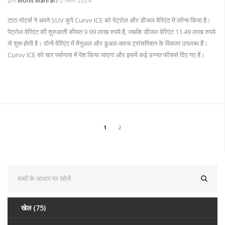
द्वारा
Mohit Manral /
2 सित॰ 2024
टाटा मोटर्स ने अपने SUV कूपे Curvv ICE को पेट्रोल और डीजल वेरिएंट में लॉन्च किया है।
पेट्रोल वेरिएंट की शुरुआती कीमत 9.99 लाख रुपये है, जबकि डीजल वेरिएंट 11.49 लाख रुपये
से शुरू होती है। दोनों वेरिएंट में मैनुअल और डुअल-क्लच ट्रांसमिशन के विकल्प उपलब्ध हैं।
Curvv ICE को चार पर्सनास में पेश किया जाएगा और इसमें कई उन्नत फीचर्स दिए गए हैं।
1
2
खेल
(75)