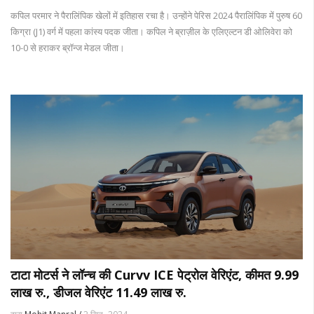
कपिल परमार ने पैरालिंपिक खेलों में इतिहास रचा है। उन्होंने पेरिस 2024 पैरालिंपिक में पुरुष 60
किग्रा (J1) वर्ग में पहला कांस्य पदक जीता। कपिल ने ब्राज़ील के एलिएल्टन डी ओलिवेरा को
10-0 से हराकर ब्रॉन्ज मेडल जीता।
टाटा मोटर्स ने लॉन्च की Curvv ICE पेट्रोल वेरिएंट, कीमत 9.99
लाख रु., डीजल वेरिएंट 11.49 लाख रु.