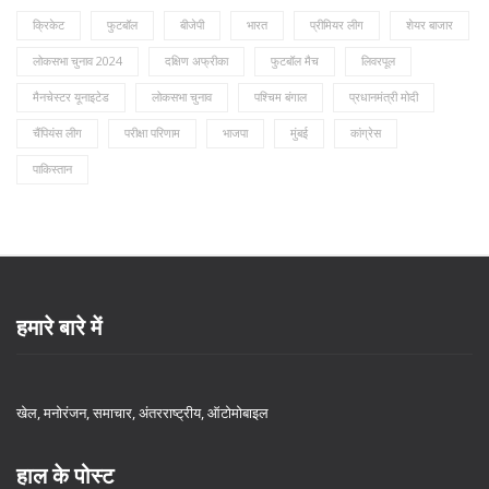
क्रिकेट
फुटबॉल
बीजेपी
भारत
प्रीमियर लीग
शेयर बाजार
लोकसभा चुनाव 2024
दक्षिण अफ्रीका
फुटबॉल मैच
लिवरपूल
मैनचेस्टर यूनाइटेड
लोकसभा चुनाव
पश्चिम बंगाल
प्रधानमंत्री मोदी
चैंपियंस लीग
परीक्षा परिणाम
भाजपा
मुंबई
कांग्रेस
पाकिस्तान
हमारे बारे में
खेल, मनोरंजन, समाचार, अंतरराष्ट्रीय, ऑटोमोबाइल
हाल के पोस्ट